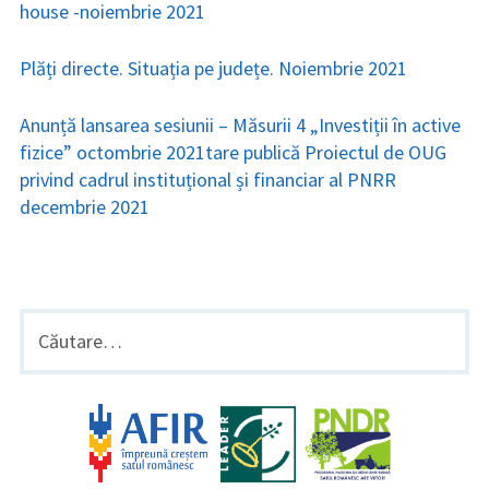
house -noiembrie 2021
Plăți directe. Situația pe județe. Noiembrie 2021
Anunță lansarea sesiunii – Măsurii 4 „Investiții în active
fizice” octombrie 2021
tare publică Proiectul de OUG
privind cadrul instituțional și financiar al PNRR
decembrie 2021
BARA
Caută
după:
LATERALĂ
PRINCIPALĂ