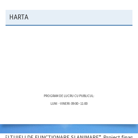
HARTA
PROGRAM DE LUCRU CU PUBLICUL:
LUNI - VINERI: 09:00 - 11:00
BARĂ
IELI DE FUNCȚIONARE ȘI ANIMARE”, Proiect finanțat de UNIUNE