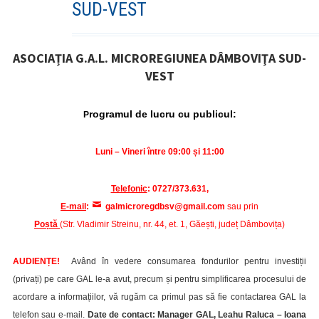
SUD-VEST
ASOCIAȚIA G.A.L. MICROREGIUNEA DÂMBOVIŢA SUD-
VEST
rogramul de lucru cu publicul
:
P
Luni – Vineri între 09:00 și 11:00
Telefonic
: 0727/373.631,
E-mail
:
galmicroregdbsv@gmail.com
sau prin
Poștă
(Str. Vladimir Streinu, nr. 44, et. 1, Găești, județ Dâmbovița)
AUDIENȚE!
Având în vedere consumarea fondurilor pentru investiții
(privați) pe care GAL le-a avut, precum și pentru simplificarea procesului de
acordare a informațiilor, vă rugăm ca primul pas să fie contactarea GAL la
telefon sau e-mail.
Date de contact: Manager GAL, Leahu Raluca – Ioana