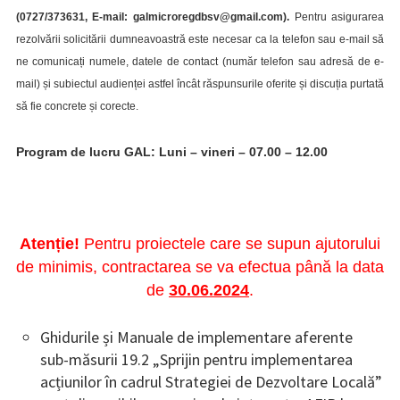
(0727/373631, E-mail: galmicroregdbsv@gmail.com).
Pentru asigurarea
rezolvării solicitării dumneavoastră este necesar ca la telefon sau e-mail să
ne comunicați numele, datele de contact (număr telefon sau adresă de e-
mail) și subiectul audienței astfel încât răspunsurile oferite și discuția purtată
să fie concrete și corecte.
Program de lucru GAL: Luni – vineri – 07.00 – 12.00
Atenție!
Pentru proiectele care se supun ajutorului
de minimis, contractarea se va efectua până la data
de
30.06.2024
.
Ghidurile și Manuale de implementare aferente
sub-măsurii 19.2 „Sprijin pentru implementarea
acțiunilor în cadrul Strategiei de Dezvoltare Locală”