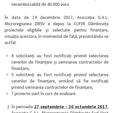
nerambursabilă de 40.000 euro.
În data de 19 decembrie 2017, Asociația G.A.L.
Microregiunea DBSV a depus la OJFIR Dâmbovița
proiectele eligibile și selectate pentru finanțare,
situația acestora, în momentul de față, prezentându-se
astfel:
8 solicitanți au fost notificați privind selectarea
cererilor de finanțare și semnarea contractelor de
finanțare,
5 solicitanți au fost notificați privind selectarea
cererilor de finanțare, urmând să fie notificați
privind semnarea contractelor de finanțare,
7 proiecte sunt în curs de evaluare.
În perioada
27 septembrie – 30 octombrie 2017
,
Asociația G.A.L. Microregiunea Dâmbovița Sud-Vest