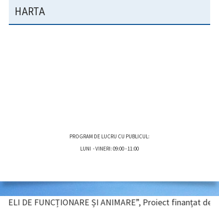
HARTA
PROGRAM DE LUCRU CU PUBLICUL:
LUNI - VINERI: 09:00 - 11:00
BARĂ
ȚIONARE ȘI ANIMARE”, Proiect finanțat de UNIUNEA EUROPEANĂ 
LATERALĂ