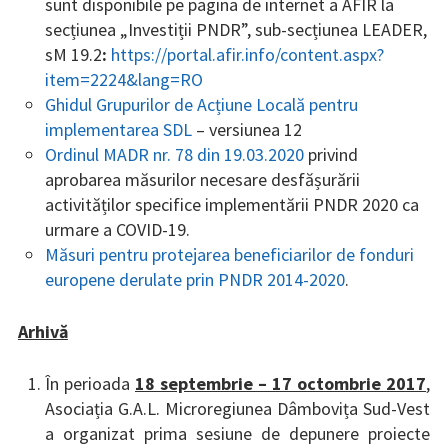
sunt disponibile pe pagina de internet a AFIR la
secțiunea „Investiții PNDR”, sub-secțiunea LEADER,
sM 19.2
:
https://portal.afir.info/content.aspx?
item=2224&lang=RO
Ghidul Grupurilor de Acțiune Locală pentru
implementarea SDL
– versiunea 12
Ordinul MADR nr. 78 din 19.03.2020
privind
aprobarea măsurilor necesare desfășurării
activităților specifice implementării PNDR 2020 ca
urmare a COVID-19.
Măsuri pentru protejarea beneficiarilor de fonduri
europene derulate prin PNDR 2014-2020
.
Arhivă
În perioada
18 septembrie – 17 octombrie 2017
,
Asociația G.A.L. Microregiunea Dâmbovița Sud-Vest
a organizat prima sesiune de depunere proiecte