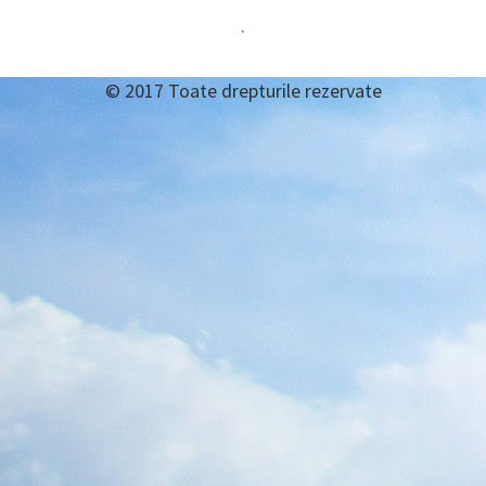
SUBSIDIARĂ
CONȚINUT
·
SUBSOL
© 2017 Toate drepturile rezervate