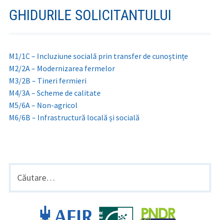
GHIDURILE SOLICITANTULUI
M1/1C – Incluziune socială prin transfer de cunoștințe
M2/2A – Modernizarea fermelor
M3/2B – Tineri fermieri
M4/3A – Scheme de calitate
M5/6A – Non-agricol
M6/6B – Infrastructură locală și socială
BARA
Caută
după:
LATERALĂ
PRINCIPALĂ