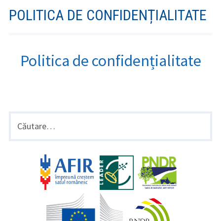
POLITICA DE CONFIDENȚIALITATE
Politica de confidențialitate
BARA
Caută
după:
LATERALĂ
PRINCIPALĂ