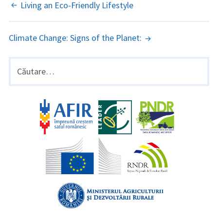
NAVIGARE
Living an Eco-Friendly Lifestyle
ARTICOLE
Climate Change: Signs of the Planet:
BARA
Caută
după:
LATERALĂ
PRINCIPALĂ