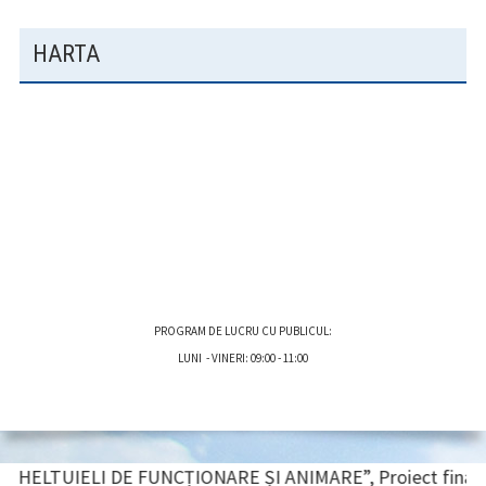
HARTA
PROGRAM DE LUCRU CU PUBLICUL:
LUNI - VINERI: 09:00 - 11:00
BARĂ
UIELI DE FUNCȚIONARE ȘI ANIMARE”, Proiect finanțat de UNIUN