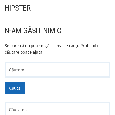
HIPSTER
N-AM GĂSIT NIMIC
Se pare că nu putem găsi ceea ce cauți. Probabil o
căutare poate ajuta.
Caută
după:
BARA
Caută
după:
LATERALĂ